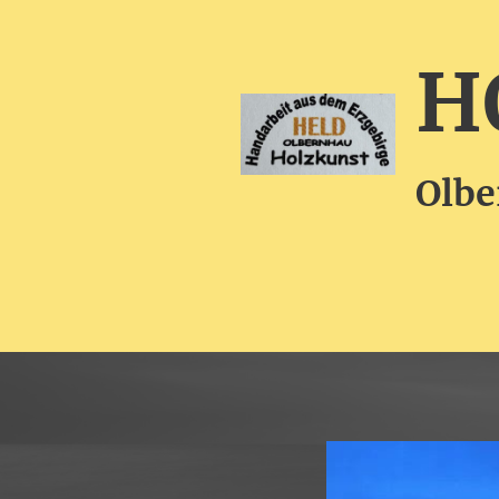
H
Olbe