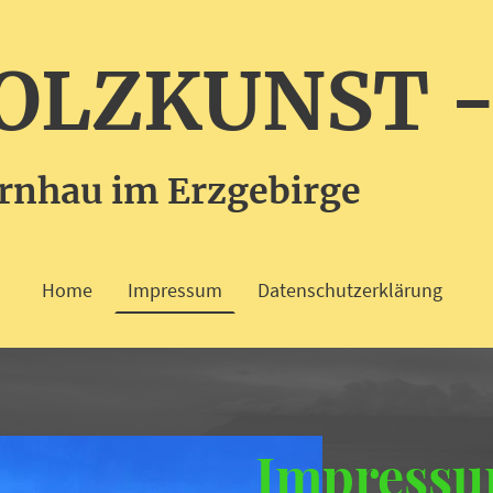
OLZKUNST -
rnhau im Erzgebirge
Home
Impressum
Datenschutzerklärung
Impress