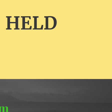
 HELD
um