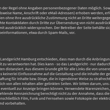
 in der Regel ohne Angaben personenbezogener Daten möglich. Sowe
weise Name, Anschrift oder eMail-Adressen) erhoben werden, erfol
erden ohne Ihre ausdrückliche Zustimmung nicht an Dritte weiterg
ichte Kontaktdaten durch Dritte zur Übersendung von nicht ausdrü
it ausdrücklich widersprochen. Der Betreiber der Seite behälte sich
einformationen, etwa durch Spam-Mails, vor.
as Landgericht Hamburg entschieden, dass man durch die Anbringung 
it zu verantworten hat. Dies kann - so das Landgericht - nur dadur
ten distanziert. Aus diesem Grunde gilt für alle Links die von unser
s keinerlei Einflussnahme auf die Gestaltung und die Inhalte der 
ftung für Inhalte bzw. Dinge, die in irgendeiner Weise zu strafrec
ich von allen Inhalten aller gelinkten Seiten. Wir bitten darum, uns
d eventuell zur Anzeige bringen können. Verwendete Warenzeichen,
ehlende Kennzeichnung berechtigt nicht zu der Annahme, dass die Z
einschließlich Film, Funk und Fernsehen sowie Fotokopie der elekt
ind vorbehalten.